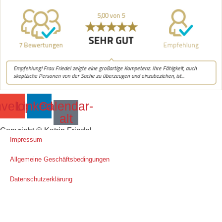
velope
Linkedin
Calendar-
alt
Copyright © Katrin Friedel
Impressum
Allgemeine Geschäftsbedingungen
Datenschutzerklärung